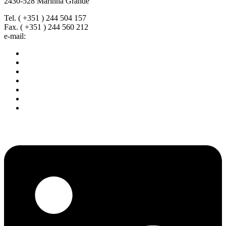
2430-528 Marinha Grande
Tel. ( +351 ) 244 504 157
Fax. ( +351 ) 244 560 212
e-mail:
geral@gamoldes.pt
Home
Sobre nós
Serviços
Equipamentos
Portfolio
Noticias
Contactos
Linkedin